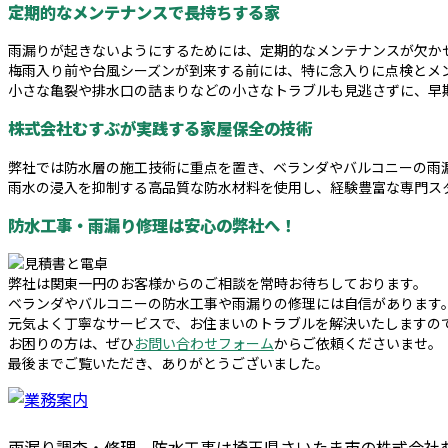
定期的なメンテナンスで長持ちする家
雨漏りが起きないようにするためには、定期的なメンテナンスが欠か
梅雨入り前や台風シーズンが到来する前には、特に念入りに点検とメ
小さな亀裂や排水口の詰まりなどの小さなトラブルも見逃さずに、早
株式会社むすぶが実践する家屋保全の技術
弊社では防水層の施工技術に重点を置き、ベランダやバルコニーの雨
雨水の浸入を抑制する高品質な防水材料を使用し、経験豊富な専門ス
防水工事・雨漏り修理は安心の弊社へ！
弊社は関東一円のお客様からのご相談を常時お待ちしております。
ベランダやバルコニーの防水工事や雨漏りの修理には自信があります
元気よく丁寧なサービスで、お住まいのトラブルを解決いたしますの
お困りの方は、ぜひ
お問い合わせフォーム
からご依頼くださいませ。
最後までご覧いただき、ありがとうございました。
雨漏り調査・修理、防水工事は埼玉県さいたま市の株式会社