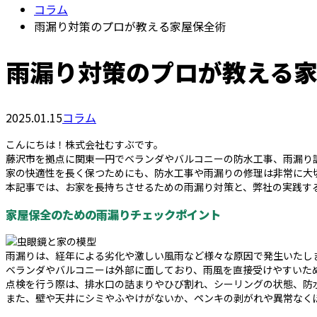
コラム
雨漏り対策のプロが教える家屋保全術
雨漏り対策のプロが教える
2025.01.15
コラム
こんにちは！株式会社むすぶです。
藤沢市を拠点に関東一円でベランダやバルコニーの防水工事、雨漏り
家の快適性を長く保つためにも、防水工事や雨漏りの修理は非常に大
本記事では、お家を長持ちさせるための雨漏り対策と、弊社の実践す
家屋保全のための雨漏りチェックポイント
雨漏りは、経年による劣化や激しい風雨など様々な原因で発生いたし
ベランダやバルコニーは外部に面しており、雨風を直接受けやすいた
点検を行う際は、排水口の詰まりやひび割れ、シーリングの状態、防
また、壁や天井にシミやふやけがないか、ペンキの剥がれや異常なく