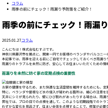
コラム
雨季の前にチェック！雨漏り予防策をご紹介！
雨季の前にチェック！雨漏
2025.01.27
コラム
こんにちは！株式会社むすぶです。
神奈川県藤沢市を拠点に、関東一円でお客様のベランダやバルコニー
本記事では、雨季を迎える前にご自宅でチェックしておくべき雨漏り
雨漏りのトラブルを未然に防ぎ、安心してお住まいいただくための情
雨漏りを未然に防ぐ家の定期点検の重要性
お家の健康を守るため、また快適な生活空間を維持するためにも、定
特に、ベランダや屋根など水の侵入が疑われる箇所は、細心の注意を
天井にシミが見られたり、壁にひび割れがあったりする場合は、雨漏
弊社では、プロの目での点検を通して、このような初期段階でのトラ
わずかな変化を見逃さず、住まい全体を点検することで、修理が必要